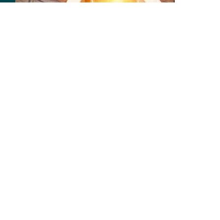
La relevancia de los sistemas de
transporte para la cobertura
eléctrica
Dentro de los Objetivos de Desarrollo
Sostenible de la Organización de las
Naciones Unidas se otorga un lugar
importante al acceso a la energía, ya
LEER MÁS ›